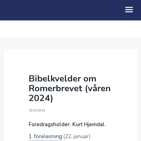
OM OSS
KALENDER
BLI MED
Bibelkvelder om
BARN & FAMILIE
Romerbrevet (våren
UNG
2024)
SENIORARBEID
19.03.2024
VIDEO & PODCAST
Foredragsholder: Kurt Hjemdal.
GI
1. forelesning
(22. januar)