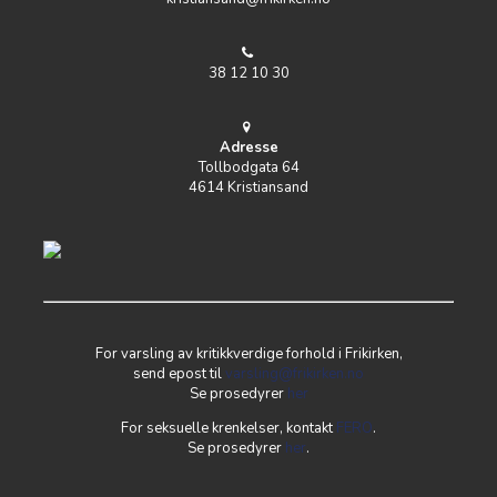
38 12 10 30
Adresse
Tollbodgata 64
4614 Kristiansand
For varsling av kritikkverdige forhold i Frikirken,
send epost til
varsling@frikirken.no
Se prosedyrer
her
For seksuelle krenkelser, kontakt
FERO
.
Se prosedyrer
her
.