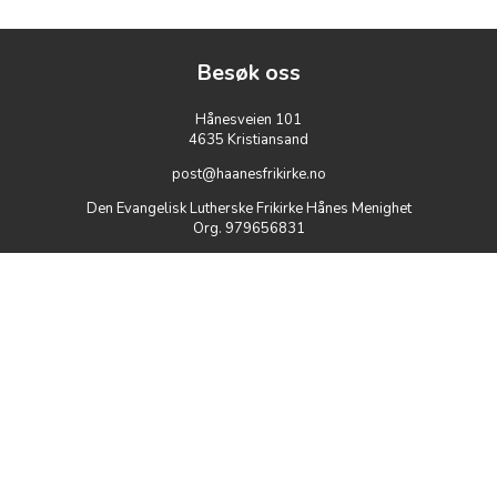
Besøk oss
Hånesveien 101
4635 Kristiansand
post@haanesfrikirke.no
Den Evangelisk Lutherske Frikirke Hånes Menighet
Org. 979656831